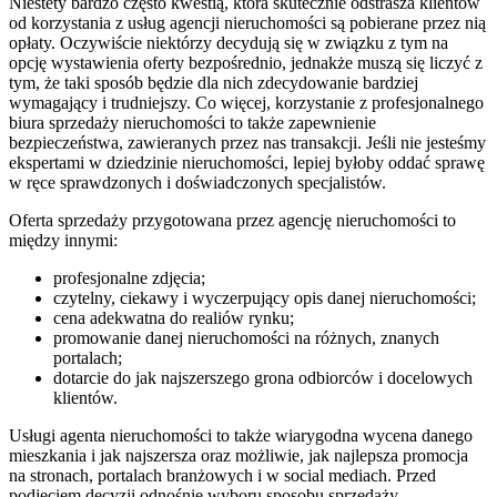
Niestety bardzo często kwestią, która skutecznie odstrasza klientów
od korzystania z usług agencji nieruchomości są pobierane przez nią
opłaty. Oczywiście niektórzy decydują się w związku z tym na
opcję wystawienia oferty bezpośrednio, jednakże muszą się liczyć z
tym, że taki sposób będzie dla nich zdecydowanie bardziej
wymagający i trudniejszy. Co więcej, korzystanie z profesjonalnego
biura sprzedaży nieruchomości to także zapewnienie
bezpieczeństwa, zawieranych przez nas transakcji. Jeśli nie jesteśmy
ekspertami w dziedzinie nieruchomości, lepiej byłoby oddać sprawę
w ręce sprawdzonych i doświadczonych specjalistów.
Oferta sprzedaży przygotowana przez agencję nieruchomości to
między innymi:
profesjonalne zdjęcia;
czytelny, ciekawy i wyczerpujący opis danej nieruchomości;
cena adekwatna do realiów rynku;
promowanie danej nieruchomości na różnych, znanych
portalach;
dotarcie do jak najszerszego grona odbiorców i docelowych
klientów.
Usługi agenta nieruchomości to także wiarygodna wycena danego
mieszkania i jak najszersza oraz możliwie, jak najlepsza promocja
na stronach, portalach branżowych i w social mediach. Przed
podjęciem decyzji odnośnie wyboru sposobu sprzedaży