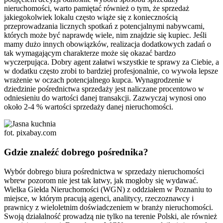
nieruchomości, warto pamiętać również o tym, że sprzedaż
jakiegokolwiek lokalu często wiąże się z koniecznością
przeprowadzania licznych spotkań z potencjalnymi nabywcami,
których może być naprawdę wiele, nim znajdzie się kupiec. Jeśli
mamy dużo innych obowiązków, realizacja dodatkowych zadań o
tak wymagającym charakterze może się okazać bardzo
wyczerpująca. Dobry agent załatwi wszystkie te sprawy za Ciebie, a
w dodatku często zrobi to bardziej profesjonalnie, co wywoła lepsze
wrażenie w oczach potencjalnego kupca. Wynagrodzenie w
dziedzinie pośrednictwa sprzedaży jest naliczane procentowo w
odniesieniu do wartości danej transakcji. Zazwyczaj wynosi ono
około 2-4 % wartości sprzedaży danej nieruchomości.
fot. pixabay.com
Gdzie znaleźć dobrego pośrednika?
Wybór dobrego biura pośrednictwa w sprzedaży nieruchomości
wbrew pozorom nie jest tak łatwy, jak mogłoby się wydawać.
Wielka Giełda Nieruchomości (WGN) z oddziałem w Poznaniu to
miejsce, w którym pracują agenci, analitycy, rzeczoznawcy i
prawnicy z wieloletnim doświadczeniem w branży nieruchomości.
Swoją działalność prowadzą nie tylko na terenie Polski, ale również