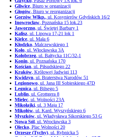
Giżycko
, Pasaż Portowy 1A lok. 6
Gliwice
, Biuro w organizacji
Głogów
, Biuro w reorganizacji
Gorzów Wlkp.
, ul. Kosynierów Gdyńskich 16/2
Inowrocław
, Poznańska 15 lok.23
Jaworzno
, ul. Świętej Barbary 1
Kalisz
, ul. Lipowa 17-21 lok 1
Kielce
, ul. Mała 6
Kłodzko
, Malczewskiego 1
Koło
, ul. Włocławska 3A
Kołobrzeg
, ul. Bałtycka 11C/32-1
Konin
, ul. Poznańska 170
Kościan
, ul. Piłsudskiego 22
Kraków
, Królowej Jadwigi 113
Kwidzyn
, ul. Braterstwa Narodów 51
Legionowo
, ul. Jana III Sobieskiego 47D
Legnica
, ul. Bilsego 5
Lublin
, ul. Grottgera 8
Mielec
, ul. Wolności 23A
Mikołajki
, ul. 3 Maja 17
Mikołów
, ul. Kard. Wyszyńskiego 6
Myszków
, ul. Władysława Sikorskiego 53 G
Nowa Sól
, ul. Wrocławska 3
Olecko
, Plac Wolności 20
Orzesze (Tychy)
, ul. Rybnicka 5