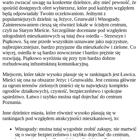
warto zwracać uwagę na konkretne dzielnice, aby mieć pewność, że
spośród dostępnych ofert wybierzesz, które pod każdym względem
będą odpowiadały Twoim oczekiwaniom. Jednymi z
popularniejszych dzielnic są Jeżyce, Grunwald i Winogrady.
Zainteresowaniem cieszą się również lokale w ścisłym centrum,
czyli na Starym Mieście. Szczególnie doceniane pod względem
udogodnień mieszkaniowych są tutaj dwa osiedla – Strzeszyn i
Piątkowo. Są one przede wszystkim uznawane jako najczystsze,
najbezpieczniejsze, bardzo przyjazne dla mieszkańców i zielone. Co
więcej, osiedla te są bardzo nowoczesne i bardzo prężnie się
rozwijają. Piątkowo wyróżnia się przy tym bardzo dobrze
rozbudowaną infrastrukturą komunikacyjną.
Miejscem, które także wysoko plasuje się w rankingach jest Ławica.
Mieści się ona na obszarze Jeżyc i Grunwaldu. Jest ceniona głównie
za ogrom terenów zielonych (mieści się tu największy kompleks
ogrodów działkowych), czystość, bezpieczeństwo i spokojne
sąsiedztwo. Łatwo i szybko można stąd dojechać do centrum
Poznania.
Inne dzielnice miasta, które również wysoko plasują się w
rankingach pod względem atrakcyjności mieszkaniowej, to:
Winogrady: można tutaj wygodnie zrobić zakupy, nie martwić
się o swoje bezpieczeństwo i szybko dojechać do centrum,