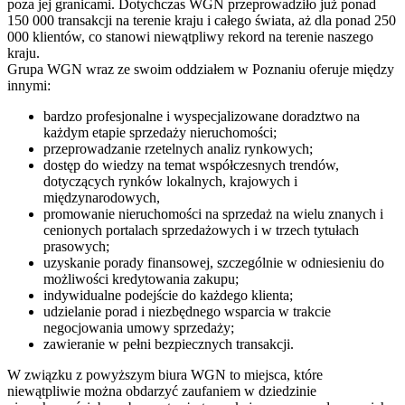
poza jej granicami. Dotychczas WGN przeprowadziło już ponad
150 000 transakcji na terenie kraju i całego świata, aż dla ponad 250
000 klientów, co stanowi niewątpliwy rekord na terenie naszego
kraju.
Grupa WGN wraz ze swoim oddziałem w Poznaniu oferuje między
innymi:
bardzo profesjonalne i wyspecjalizowane doradztwo na
każdym etapie sprzedaży nieruchomości;
przeprowadzanie rzetelnych analiz rynkowych;
dostęp do wiedzy na temat współczesnych trendów,
dotyczących rynków lokalnych, krajowych i
międzynarodowych,
promowanie nieruchomości na sprzedaż na wielu znanych i
cenionych portalach sprzedażowych i w trzech tytułach
prasowych;
uzyskanie porady finansowej, szczególnie w odniesieniu do
możliwości kredytowania zakupu;
indywidualne podejście do każdego klienta;
udzielanie porad i niezbędnego wsparcia w trakcie
negocjowania umowy sprzedaży;
zawieranie w pełni bezpiecznych transakcji.
W związku z powyższym biura WGN to miejsca, które
niewątpliwie można obdarzyć zaufaniem w dziedzinie