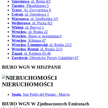
Szprotawa
, ul. Bema 4/2
Tarnów
, Piłsudskiego 5
Tczew
, Al. Zwycięstwa 9
Ustroń
, ul. Ogrodowa 1
Warszawa
, ul. Szulborska 3/5
Wejherowo
, ul. Pucka 8/2
Wieluń
, ul. Barycz 1
Wrocław
, ul. Ruska 22
Wrocław
, Biuro w reorganizacji
Wrocław
, Klimasa 47
Wrocław Commercial
, ul. Ruska 22/2
Wrocław Rental
, ul. Ruska 22/3
Żagań
, ul. Keplera 45-46
Zawiercie
, Obrońców Poczty Gdańskiej 67
BIURO WGN W HISZPANII
NIERUCHOMOŚCI
Spain
, San Pedro del Pinatar - Murcja
BIURO WGN W Zjednoczonych Emiratach