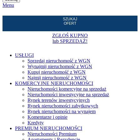
Menu
SZUKAJ
OFERT
ZGŁOŚ KUPNO
lub SPRZEDAŻ!
USŁUGI
Sprzedaj nieruchomość z WGN
Wynajmij nieruchomość z WGN
Kupuj nieruchomość z WGN
Najmij nieruchomość z WGN
KOMERCYJNE NIERUCHOMOŚCI
Nieruchomości komercyjne na sprzedaż
Nieruchomości inwestycyjne na sprzedaż
Rynek terenów inwestycyjnych
Rynek nieruchomości zabytkowych
Rynek nieruchomości na wynajem
Komentarze i opinie
Kredyty
PREMIUM NIERUCHOMOŚCI
Nieruchomości Premium
Apartamenty i Rezydencje