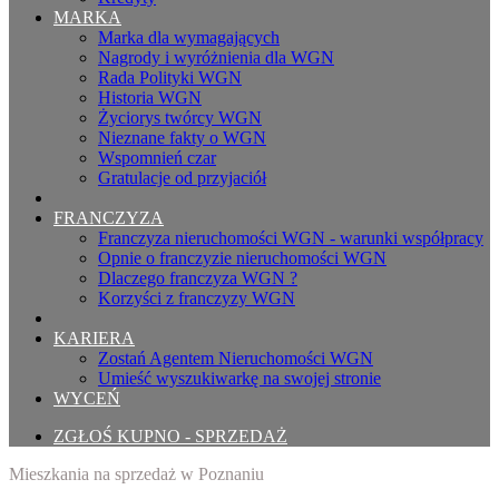
MARKA
Marka dla wymagających
Nagrody i wyróżnienia dla WGN
Rada Polityki WGN
Historia WGN
Życiorys twórcy WGN
Nieznane fakty o WGN
Wspomnień czar
Gratulacje od przyjaciół
FRANCZYZA
Franczyza nieruchomości WGN - warunki współpracy
Opnie o franczyzie nieruchomości WGN
Dlaczego franczyza WGN ?
Korzyści z franczyzy WGN
KARIERA
Zostań Agentem Nieruchomości WGN
Umieść wyszukiwarkę na swojej stronie
WYCEŃ
ZGŁOŚ KUPNO - SPRZEDAŻ
Mieszkania na sprzedaż w Poznaniu