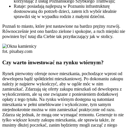
korzystając z usług Poznańskiego Szybkiego Tramwaju;
Rataje: posiadają najlepszą w Poznaniu infrastrukturę
dostosowaną do potrzeb dzieci, zatem ich wybór idealnie
sprawdzi się w wypadku rodzin z małymi dziećmi.
Poznań to miasto, które jest nastawione na bardzo prężny rozwój.
Równocześnie jest ono bardzo zielone i spokojne, a ruch miejski nie
powinien być tutaj dla Ciebie tak przytłaczający jak w stolicy.
fot. pixabay.com
Czy warto inwestować na rynku wtórnym?
Rynek pierwotny oferuje nowe mieszkania, pochodzące wprost od
dewelopera bądź spółdzielni mieszkaniowej. Po dokonaniu zakupu
należy je najpierw wykończyć, aby w ogóle móc w nim
zamieszkać. Zdarzają się oferty zakupu mieszkań od dewelopera z
wykończeniem, ale są one związane z poniesieniem dodatkowej
opłaty z tego tytułu. Na rynku wtórnym dostępna są natomiast
mieszkania w pełni umeblowane i wykończone, tym samym
niejednokrotnie można w nim zamieszkać praktycznie od razu.
Zdarza się jednak, że mogą one wymagać remontu. Generuje to nie
tylko większe koszty zakupu mieszkania, ale sprawia także, że
musimy dłużej poczekać, zanim będziemy mogli zacząć z niego