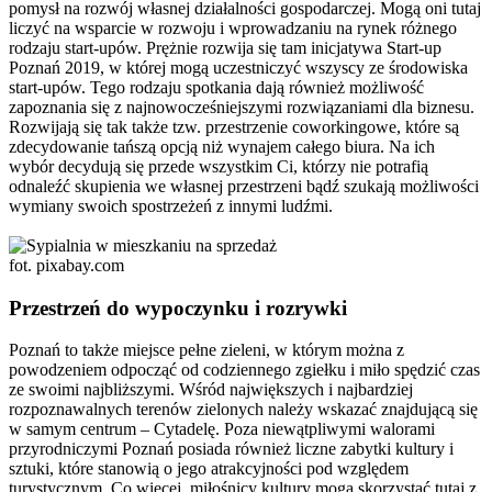
pomysł na rozwój własnej działalności gospodarczej. Mogą oni tutaj
liczyć na wsparcie w rozwoju i wprowadzaniu na rynek różnego
rodzaju start-upów. Prężnie rozwija się tam inicjatywa Start-up
Poznań 2019, w której mogą uczestniczyć wszyscy ze środowiska
start-upów. Tego rodzaju spotkania dają również możliwość
zapoznania się z najnowocześniejszymi rozwiązaniami dla biznesu.
Rozwijają się tak także tzw. przestrzenie coworkingowe, które są
zdecydowanie tańszą opcją niż wynajem całego biura. Na ich
wybór decydują się przede wszystkim Ci, którzy nie potrafią
odnaleźć skupienia we własnej przestrzeni bądź szukają możliwości
wymiany swoich spostrzeżeń z innymi ludźmi.
fot. pixabay.com
Przestrzeń do wypoczynku i rozrywki
Poznań to także miejsce pełne zieleni, w którym można z
powodzeniem odpocząć od codziennego zgiełku i miło spędzić czas
ze swoimi najbliższymi. Wśród największych i najbardziej
rozpoznawalnych terenów zielonych należy wskazać znajdującą się
w samym centrum – Cytadelę. Poza niewątpliwymi walorami
przyrodniczymi Poznań posiada również liczne zabytki kultury i
sztuki, które stanowią o jego atrakcyjności pod względem
turystycznym. Co więcej, miłośnicy kultury mogą skorzystać tutaj z