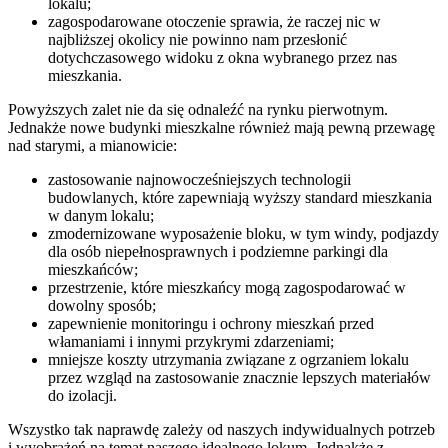
lokalu;
zagospodarowane otoczenie sprawia, że raczej nic w
najbliższej okolicy nie powinno nam przesłonić
dotychczasowego widoku z okna wybranego przez nas
mieszkania.
Powyższych zalet nie da się odnaleźć na rynku pierwotnym.
Jednakże nowe budynki mieszkalne również mają pewną przewagę
nad starymi, a mianowicie:
zastosowanie najnowocześniejszych technologii
budowlanych, które zapewniają wyższy standard mieszkania
w danym lokalu;
zmodernizowane wyposażenie bloku, w tym windy, podjazdy
dla osób niepełnosprawnych i podziemne parkingi dla
mieszkańców;
przestrzenie, które mieszkańcy mogą zagospodarować w
dowolny sposób;
zapewnienie monitoringu i ochrony mieszkań przed
włamaniami i innymi przykrymi zdarzeniami;
mniejsze koszty utrzymania związane z ogrzaniem lokalu
przez wzgląd na zastosowanie znacznie lepszych materiałów
do izolacji.
Wszystko tak naprawdę zależy od naszych indywidualnych potrzeb
i wyobrażeń na temat naszego idealnego lokum. Jednakże z