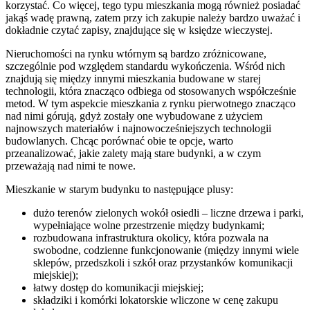
korzystać. Co więcej, tego typu mieszkania mogą również posiadać
jakąś wadę prawną, zatem przy ich zakupie należy bardzo uważać i
dokładnie czytać zapisy, znajdujące się w księdze wieczystej.
Nieruchomości na rynku wtórnym są bardzo zróżnicowane,
szczególnie pod względem standardu wykończenia. Wśród nich
znajdują się między innymi mieszkania budowane w starej
technologii, która znacząco odbiega od stosowanych współcześnie
metod. W tym aspekcie mieszkania z rynku pierwotnego znacząco
nad nimi górują, gdyż zostały one wybudowane z użyciem
najnowszych materiałów i najnowocześniejszych technologii
budowlanych. Chcąc porównać obie te opcje, warto
przeanalizować, jakie zalety mają stare budynki, a w czym
przeważają nad nimi te nowe.
Mieszkanie w starym budynku to następujące plusy:
dużo terenów zielonych wokół osiedli – liczne drzewa i parki,
wypełniające wolne przestrzenie między budynkami;
rozbudowana infrastruktura okolicy, która pozwala na
swobodne, codzienne funkcjonowanie (między innymi wiele
sklepów, przedszkoli i szkół oraz przystanków komunikacji
miejskiej);
łatwy dostęp do komunikacji miejskiej;
składziki i komórki lokatorskie wliczone w cenę zakupu