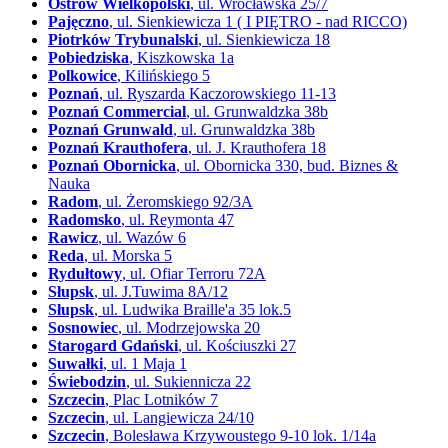
Ostrów Wielkopolski
, ul. Wrocławska 25/7
Pajęczno
, ul. Sienkiewicza 1 ( I PIĘTRO - nad RICCO)
Piotrków Trybunalski
, ul. Sienkiewicza 18
Pobiedziska
, Kiszkowska 1a
Polkowice
, Kilińskiego 5
Poznań
, ul. Ryszarda Kaczorowskiego 11-13
Poznań Commercial
, ul. Grunwaldzka 38b
Poznań Grunwald
, ul. Grunwaldzka 38b
Poznań Krauthofera
, ul. J. Krauthofera 18
Poznań Obornicka
, ul. Obornicka 330, bud. Biznes &
Nauka
Radom
, ul. Żeromskiego 92/3A
Radomsko
, ul. Reymonta 47
Rawicz
, ul. Wazów 6
Reda
, ul. Morska 5
Rydułtowy
, ul. Ofiar Terroru 72A
Słupsk
, ul. J.Tuwima 8A/12
Słupsk
, ul. Ludwika Braille'a 35 lok.5
Sosnowiec
, ul. Modrzejowska 20
Starogard Gdański
, ul. Kościuszki 27
Suwałki
, ul. 1 Maja 1
Świebodzin
, ul. Sukiennicza 22
Szczecin
, Plac Lotników 7
Szczecin
, ul. Langiewicza 24/10
Szczecin
, Bolesława Krzywoustego 9-10 lok. 1/14a