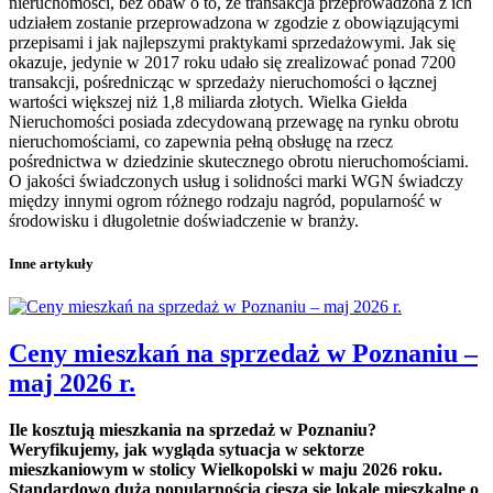
nieruchomości, bez obaw o to, że transakcja przeprowadzona z ich
udziałem zostanie przeprowadzona w zgodzie z obowiązującymi
przepisami i jak najlepszymi praktykami sprzedażowymi. Jak się
okazuje, jedynie w 2017 roku udało się zrealizować ponad 7200
transakcji, pośrednicząc w sprzedaży nieruchomości o łącznej
wartości większej niż 1,8 miliarda złotych. Wielka Giełda
Nieruchomości posiada zdecydowaną przewagę na rynku obrotu
nieruchomościami, co zapewnia pełną obsługę na rzecz
pośrednictwa w dziedzinie skutecznego obrotu nieruchomościami.
O jakości świadczonych usług i solidności marki WGN świadczy
między innymi ogrom różnego rodzaju nagród, popularność w
środowisku i długoletnie doświadczenie w branży.
Inne artykuły
Ceny mieszkań na sprzedaż w Poznaniu –
maj 2026 r.
Ile kosztują mieszkania na sprzedaż w Poznaniu?
Weryfikujemy, jak wygląda sytuacja w sektorze
mieszkaniowym w stolicy Wielkopolski w maju 2026 roku.
Standardowo dużą popularnością cieszą się lokale mieszkalne o