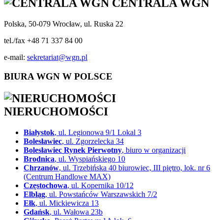
CENTRALA WGN
Polska, 50-079 Wrocław, ul. Ruska 22
tel./fax +48 71 337 84 00
e-mail:
sekretariat@wgn.pl
BIURA WGN W POLSCE
NIERUCHOMOŚCI
Białystok
, ul. Legionowa 9/1 Lokal 3
Bolesławiec
, ul. Zgorzelecka 34
Bolesławiec Rynek Pierwotny
, biuro w organizacji
Brodnica
, ul. Wyspiańskiego 10
Chrzanów
, ul. Trzebińska 40 biurowiec, III piętro, lok. nr 6
(Centrum Handlowe MAX)
Częstochowa
, ul. Kopernika 10/12
Elbląg
, ul. Powstańców Warszawskich 7/2
Ełk
, ul. Mickiewicza 13
Gdańsk
, ul. Wałowa 23b