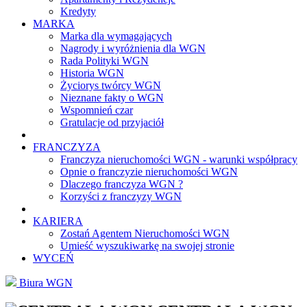
Kredyty
MARKA
Marka dla wymagających
Nagrody i wyróżnienia dla WGN
Rada Polityki WGN
Historia WGN
Życiorys twórcy WGN
Nieznane fakty o WGN
Wspomnień czar
Gratulacje od przyjaciół
FRANCZYZA
Franczyza nieruchomości WGN - warunki współpracy
Opnie o franczyzie nieruchomości WGN
Dlaczego franczyza WGN ?
Korzyści z franczyzy WGN
KARIERA
Zostań Agentem Nieruchomości WGN
Umieść wyszukiwarkę na swojej stronie
WYCEŃ
Biura WGN